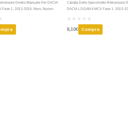
etrovisore Destro Manuale Per DACIA
Calotta Dello Specchietto Retrovisore 
 Fase 1, 2013-2016, Nero, Nuovo
DACIA LOGAN II MCV Fase 1, 2013-2
Verniciare
ompra
8,10€
Compra