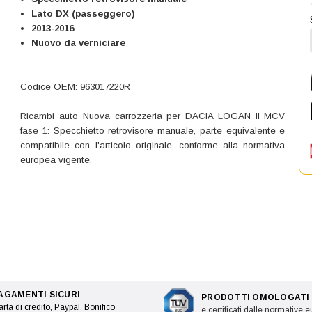
Lato DX (passeggero)
2013-2016
Nuovo da verniciare
Codice OEM: 963017220R
Ricambi auto Nuova carrozzeria per DACIA LOGAN II MCV
fase 1: Specchietto retrovisore manuale, parte equivalente e
compatibile con l'articolo originale, conforme alla normativa
europea vigente.
AGAMENTI SICURI
PRODOTTI OMOLOGATI
rta di credito, Paypal, Bonifico
e certificati dalle normative 