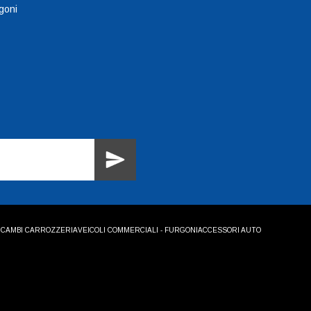
goni
ICAMBI CARROZZERIA
VEICOLI COMMERCIALI - FURGONI
ACCESSORI AUTO