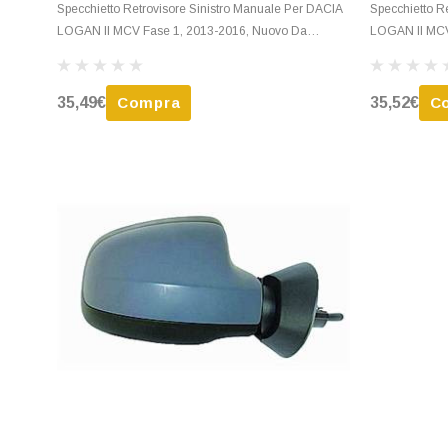
Specchietto Retrovisore Sinistro Manuale Per DACIA
Specchietto R
LOGAN II MCV Fase 1, 2013-2016, Nuovo Da
LOGAN II MCV
Verniciare
35,49€
Compra
35,52€
C