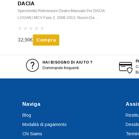
DACIA
Specchietto Retrovisore Destro Manuale Per DACIA
LOGAN I MCV Fase 2, 2008-2013, Nuovo Da
Verniciare
32,90€
Compra
P
HAI BISOGNO DI AIUTO ?
Ca
Dommande frequenti
B
Naviga
Assi
Blog
Restit
Modalità di pagamento
Deside
Chi Siamo
Termin