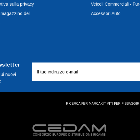
tiva sulla privacy
Veicoli Commerciali - Fur
 magazzino del
Accessori Auto
o
wsletter
Indirizzo
e-
sui nuovi
e
mail
RICERCA PER MARCA
KIT VITI PER FISSAGGI
R