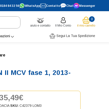
0184 84 32 56
WhatsApp
Contatto
Chat
Messenger
0
aiuto e contatto
Il Mio Conto
il mio carrello
Segui La Tua Spedizione
mazioni
are
II MCV fase 1, 2013-
35,49€
DACIA
SKU:
C42379 LOM3