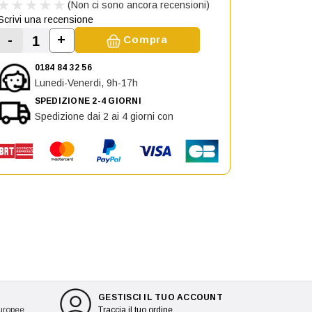
(Non ci sono ancora recensioni)
Scrivi una recensione
-
+
Compra
Aumenta la quantità di Specchietto retrovis
Diminuisci la quantità di Specchietto retrovisore des
0184 84 32 56
Lunedi-Venerdi, 9h-17h
SPEDIZIONE 2-4 GIORNI
Spedizione dai 2 ai 4 giorni con
GESTISCI IL TUO ACCOUNT
europee
Traccia il tuo ordine