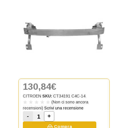
130,84€
CITROEN
SKU:
CT34191 C4C-14
(Non ci sono ancora
recensioni)
Scrivi una recensione
-
+
Aumenta la quantità di Rinforzo/tr
Diminuisci la quantità di Rinforzo/traversa
Compra