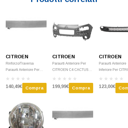
CITROEN
CITROEN
CITROEN
Rinforzo/traversa
Paraurti Anteriore Per
Paraurti Anteriore
Paraurti Anteriore Per
CITROEN C4 CACTUS
Inferiore Per CIT
CITROEN C4 CACTUS
Fase 1, 2014-2018,
C4 CACTUS Fase 
Fase 1, 2014-2018, In
Nuovo Da Verniciare
2014-2018, Nero G
140,49€
199,99€
123,00€
Compra
Compra
Com
Alluminio, Nuovo
Nuovo.