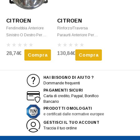
CITROEN
CITROEN
Fendinebbia Anteriore
Rinforzo/traversa
Sinistro O Destro Per
Paraurti Anteriore Per
CITROEN C4 CACTUS
CITROEN C3 III Fase 1
Fase 1, 2014-2018,
Dal 2016 Al 2020, In
28,74€
130,84€
Compra
Compra
Paraurti Anteriore, Nuovo
Ferro, Nuovo
HAI BISOGNO DI AIUTO ?
Dommande frequenti
PAGAMENTI SICURI
Carta di credito, Paypal, Bonifico
Bancario
PRODOTTI OMOLOGATI
e certificati dalle normative europee
GESTISCI IL TUO ACCOUNT
Traccia il tuo ordine