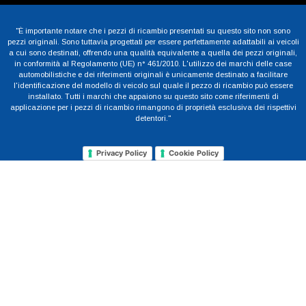
"È importante notare che i pezzi di ricambio presentati su questo sito non sono
pezzi originali. Sono tuttavia progettati per essere perfettamente adattabili ai veicoli
a cui sono destinati, offrendo una qualità equivalente a quella dei pezzi originali,
in conformità al Regolamento (UE) n° 461/2010. L'utilizzo dei marchi delle case
automobilistiche e dei riferimenti originali è unicamente destinato a facilitare
l'identificazione del modello di veicolo sul quale il pezzo di ricambio può essere
installato. Tutti i marchi che appaiono su questo sito come riferimenti di
applicazione per i pezzi di ricambio rimangono di proprietà esclusiva dei rispettivi
detentori."
Privacy Policy
Cookie Policy