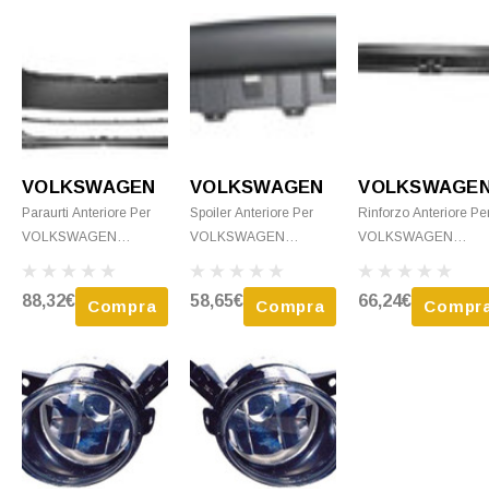
VOLKSWAGEN
VOLKSWAGEN
VOLKSWAGE
Paraurti Anteriore Per
Spoiler Anteriore Per
Rinforzo Anteriore Pe
VOLKSWAGEN
VOLKSWAGEN
VOLKSWAGEN
TIGUAN I Ph. 1 2007-
TIGUAN I Ph. 1 2007-
TIGUAN I Ph. 2 2011-
2011, Nuovo Da
2011, Paraurti Anteriore,
2015, Paraurti Anterio
88,32€
58,65€
66,24€
Compra
Compra
Compr
Verniciare
Nuovo
Nuovo