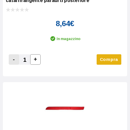
catarifrangente paraurti posteriore
8,64€
In magazzino
-
+
Compra
Increase Quantity:
Decrease Quantity: