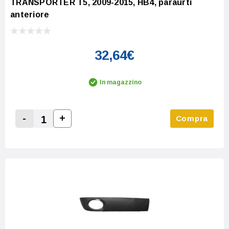
TRANSPORTER T5, 2009-2015, HB4, paraurti
anteriore
32,64€
In magazzino
-
+
Compra
Increase Quantity:
Decrease Quantity: