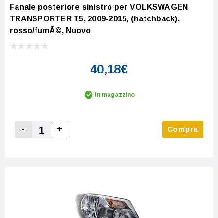
Fanale posteriore sinistro per VOLKSWAGEN
TRANSPORTER T5, 2009-2015, (hatchback),
rosso/fumÃ©, Nuovo
40,18€
In magazzino
-
+
Compra
Increase Quantity:
Decrease Quantity: