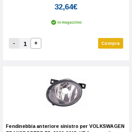
32,64€
In magazzino
-
+
Compra
Increase Quantity:
Decrease Quantity:
Fendinebbia anteriore sinistro per VOLKSWAGEN