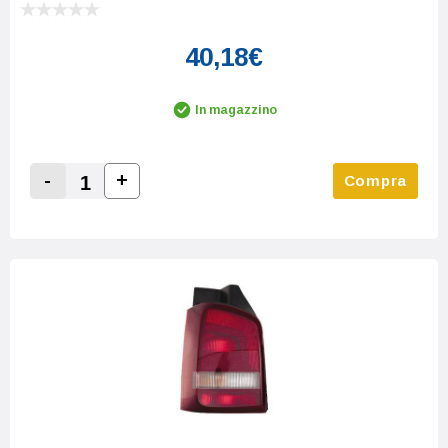
40,18€
In magazzino
-
+
Compra
Increase Quantity:
Decrease Quantity: