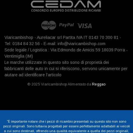
Viaricambishop - Aureliacar srl Partita IVA IT 0143 70 300 81 -
Tel: 0184 84 32 56 - E-mail: info@viaricambishop.com
Sede legale / Logistica : Via Edmondo de Amicis 59 18039 Porra -
Ventimiglia (IM)
Le marche utilizzate in questo sito sono di proprietà dei
fabbricanti delle auto in cui si riferiscono, servono unicamente per
aiutare ad identificare l'articolo
© 2025 Viaricambishop Alimentato da
Reggao
"È importante notare che i pezzi di ricambio presentati su questo sito non sono
pezzi originali. Sono tuttavia progettati per essere perfettamente adattabili ai veicoli
a cui sono destinati, offrendo una qualità equivalente a quella dei pezzi originali,