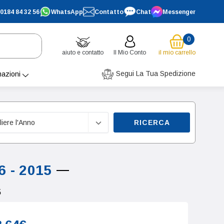
0184 84 32 56
WhatsApp
Contatto
Chat
Messenger
0
aiuto e contatto
Il Mio Conto
il mio carrello
Segui La Tua Spedizione
mazioni
RICERCA
 - 2015
5