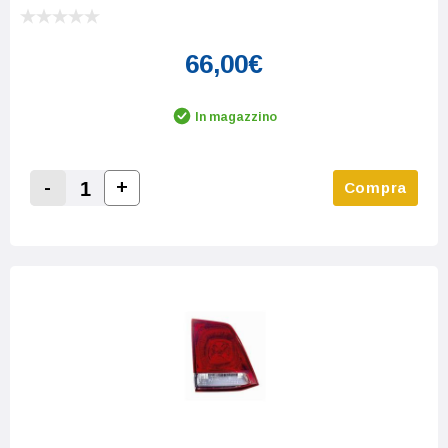
66,00€
In magazzino
-
+
Compra
Increase Quantity:
Decrease Quantity: