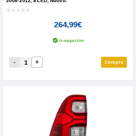
2008-2012, a LED, Nuovo.
264,99€
In magazzino
-
+
Compra
Increase Quantity:
Decrease Quantity: