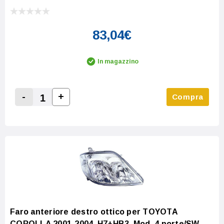
83,04€
In magazzino
-
+
Compra
Increase Quantity:
Decrease Quantity:
Faro anteriore destro ottico per TOYOTA
COROLLA 2001-2004, H7+HB3, Mod. 4 porte/SW,