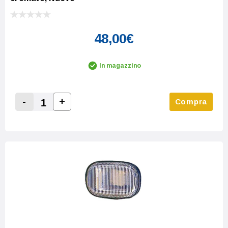
48,00€
In magazzino
-
+
Compra
Increase Quantity:
Decrease Quantity: