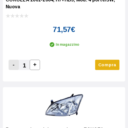
Nuova
71,57€
In magazzino
-
+
Compra
Increase Quantity:
Decrease Quantity: