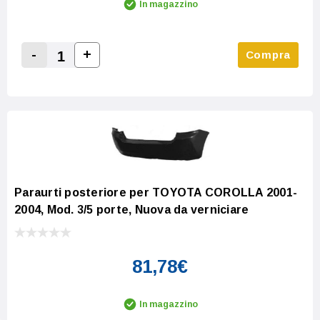
In magazzino
-
+
Compra
Increase Quantity:
Decrease Quantity:
Paraurti posteriore per TOYOTA COROLLA 2001-
2004, Mod. 3/5 porte, Nuova da verniciare
81,78€
In magazzino