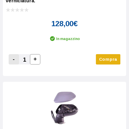
verniciatura.
128,00€
In magazzino
-
+
Compra
Increase Quantity:
Decrease Quantity: