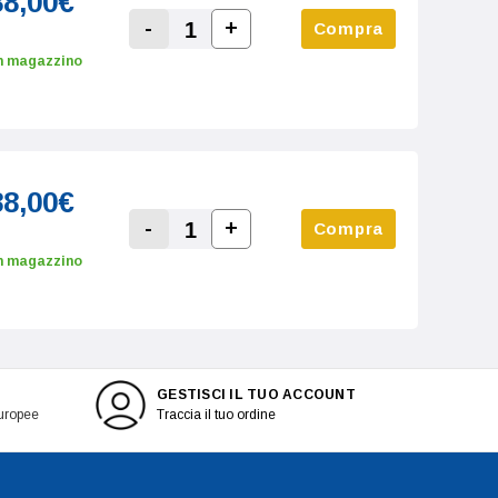
88,00€
-
+
Compra
Increase Quantity:
Decrease Quantity:
n magazzino
88,00€
-
+
Compra
Increase Quantity:
Decrease Quantity:
n magazzino
GESTISCI IL TUO ACCOUNT
europee
Traccia il tuo ordine