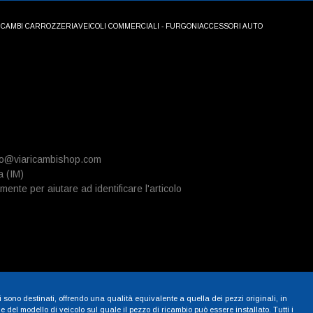
ICAMBI CARROZZERIA
VEICOLI COMMERCIALI - FURGONI
ACCESSORI AUTO
info@viaricambishop.com
a (IM)
mente per aiutare ad identificare l'articolo
i sono destinati, offrendo una qualità equivalente a quella dei pezzi originali, in
 del modello di veicolo sul quale il pezzo di ricambio può essere installato. Tutti i