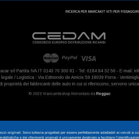
RICERCA PER MARCA
KIT VITI PER FISSAGGI
R
iacar srl Partita IVA IT 0143 70 300 81 - Tel: 0184 84 32 56 - E-mail: 
legale / Logistica : Via Edmondo de Amicis 59 18039 Porra - Ventimigli
 proprietà dei fabbricanti delle auto in cui si riferiscono, servono unica
© 2025 Viaricambishop Alimentato da
Reggao
zzi originali. Sono tuttavia progettati per essere perfettamente adattabili ai veicoli a cu
ilistiche e dei riferimenti originali è unicamente destinato a facilitare l'identificazione