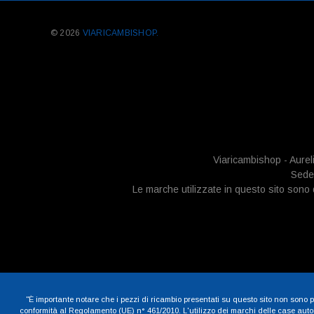
© 2026
VIARICAMBISHOP.
Viaricambishop - Aurel
Sede 
Le marche utilizzate in questo sito sono di
"È importante notare che i pezzi di ricambio presentati su questo sito non sono pe
conformità al Regolamento (UE) n° 461/2010. L'utilizzo dei marchi delle case automob