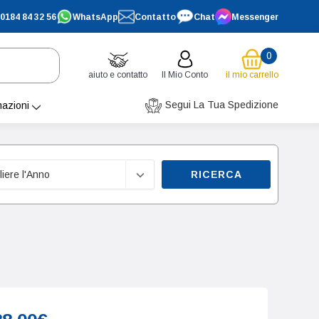
0184 84 32 56
WhatsApp
Contatto
Chat
Messenger
0
aiuto e contatto
Il Mio Conto
il mio carrello
Segui La Tua Spedizione
mazioni
RICERCA