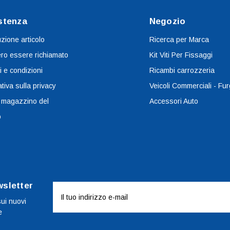
stenza
Negozio
uzione articolo
Ricerca per Marca
ro essere richiamato
Kit Viti Per Fissaggi
i e condizioni
Ricambi carrozzeria
tiva sulla privacy
Veicoli Commerciali - Fur
 magazzino del
Accessori Auto
o
wsletter
Indirizzo
e-
sui nuovi
e
mail