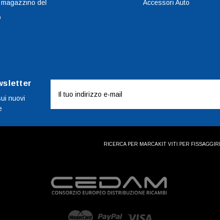
 magazzino del
Accessori Auto
o
wsletter
Indirizzo
e-
sui nuovi
e
mail
RICERCA PER MARCA
KIT VITI PER FISSAGGI
R