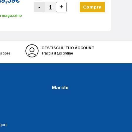
49,59€
-
+
Compra
Increase Quantity:
Decrease Quantity:
n magazzino
GESTISCI IL TUO ACCOUNT
europee
Traccia il tuo ordine
Marchi
goni