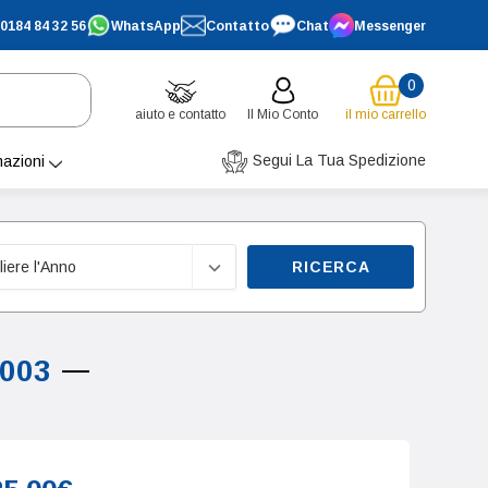
0184 84 32 56
WhatsApp
Contatto
Chat
Messenger
0
aiuto e contatto
Il Mio Conto
il mio carrello
Segui La Tua Spedizione
mazioni
RICERCA
2003