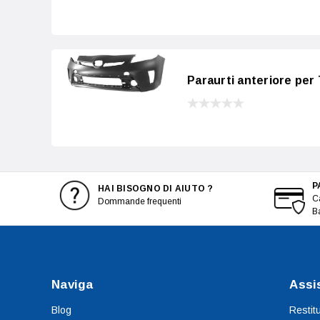
Paraurti anteriore per
P
HAI BISOGNO DI AIUTO ?
Ca
Dommande frequenti
B
Naviga
Assi
Blog
Restit