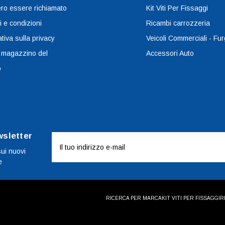
ro essere richiamato
Kit Viti Per Fissaggi
i e condizioni
Ricambi carrozzeria
tiva sulla privacy
Veicoli Commerciali - Fur
 magazzino del
Accessori Auto
o
wsletter
Indirizzo
e-
sui nuovi
e
mail
RICERCA PER MARCA
KIT VITI PER FISSAGGI
R