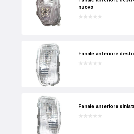
nuovo
Fanale anteriore dest
Fanale anteriore sinis