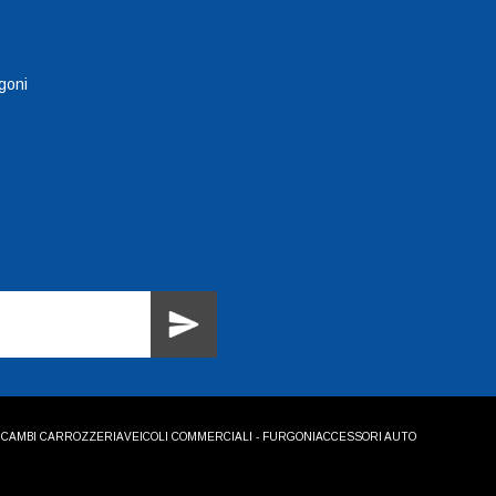
goni
ICAMBI CARROZZERIA
VEICOLI COMMERCIALI - FURGONI
ACCESSORI AUTO