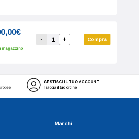
00,00€
-
+
Compra
Increase Quantity:
Decrease Quantity:
n magazzino
GESTISCI IL TUO ACCOUNT
europee
Traccia il tuo ordine
Marchi