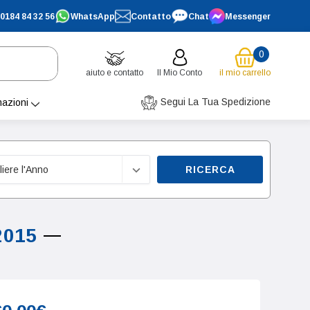
0184 84 32 56
WhatsApp
Contatto
Chat
Messenger
0
aiuto e contatto
Il Mio Conto
il mio carrello
Segui La Tua Spedizione
mazioni
RICERCA
2015