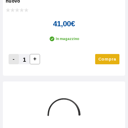
nuovo
41,00€
In magazzino
-
+
Compra
Increase Quantity:
Decrease Quantity: