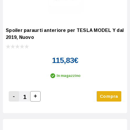
Spoiler paraurti anteriore per TESLA MODEL Y dal
2019, Nuovo
115,83€
In magazzino
-
+
Compra
Increase Quantity:
Decrease Quantity: