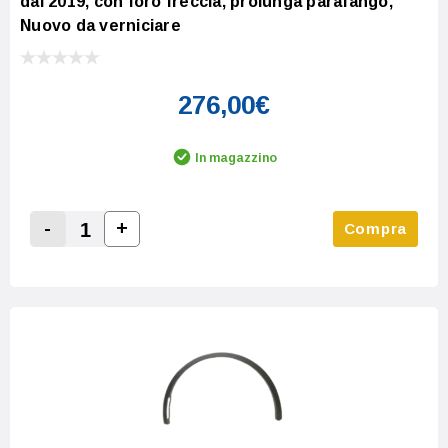
dal 2019, con foro freccia, prolunga parafango,
Nuovo da verniciare
276,00€
In magazzino
-
+
Compra
Increase Quantity:
Decrease Quantity: