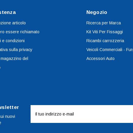
stenza
Negozio
uzione articolo
Ricerca per Marca
ro essere richiamato
Kit Viti Per Fissaggi
i e condizioni
Ricambi carrozzeria
tiva sulla privacy
Veicoli Commerciali - Fur
 magazzino del
Accessori Auto
o
wsletter
Indirizzo
e-
sui nuovi
e
mail