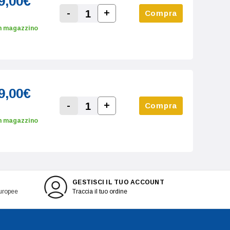
9,00€
-
+
Compra
Increase Quantity:
Decrease Quantity:
n magazzino
9,00€
-
+
Compra
Increase Quantity:
Decrease Quantity:
n magazzino
GESTISCI IL TUO ACCOUNT
europee
Traccia il tuo ordine