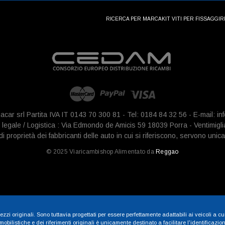
RICERCA PER MARCA
KIT VITI PER FISSAGGI
R
iacar srl Partita IVA IT 0143 70 300 81 - Tel: 0184 84 32 56 - E-mail: 
legale / Logistica : Via Edmondo de Amicis 59 18039 Porra - Ventimigli
 proprietà dei fabbricanti delle auto in cui si riferiscono, servono unica
© 2025 Viaricambishop Alimentato da
Reggao
zzi originali. Sono tuttavia progettati per essere perfettamente adattabili ai veicoli a cu
ilistiche e dei riferimenti originali è unicamente destinato a facilitare l'identificazione