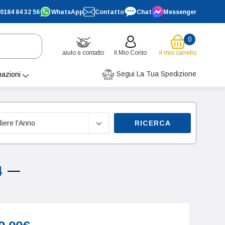
0184 84 32 56
WhatsApp
Contatto
Chat
Messenger
0
aiuto e contatto
Il Mio Conto
il mio carrello
Segui La Tua Spedizione
mazioni
RICERCA
4