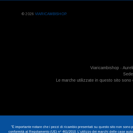
© 2026
VIARICAMBISHOP.
Viaricambishop - Aurel
Sede 
Le marche utilizzate in questo sito sono di
"È importante notare che i pezzi di ricambio presentati su questo sito non sono pe
conformità al Regolamento (UE) n° 461/2010. L'utilizzo dei marchi delle case automob