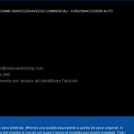
ICAMBI CARROZZERIA
VEICOLI COMMERCIALI - FURGONI
ACCESSORI AUTO
info@viaricambishop.com
a (IM)
mente per aiutare ad identificare l'articolo
i sono destinati, offrendo una qualità equivalente a quella dei pezzi originali, in
 del modello di veicolo sul quale il pezzo di ricambio può essere installato. Tutti i