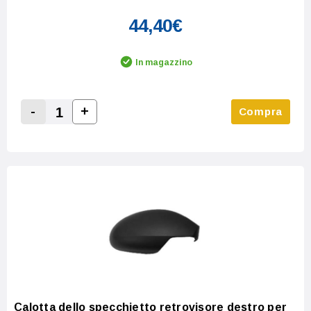
44,40€
In magazzino
-
+
Compra
Increase Quantity:
Decrease Quantity:
Calotta dello specchietto retrovisore destro per