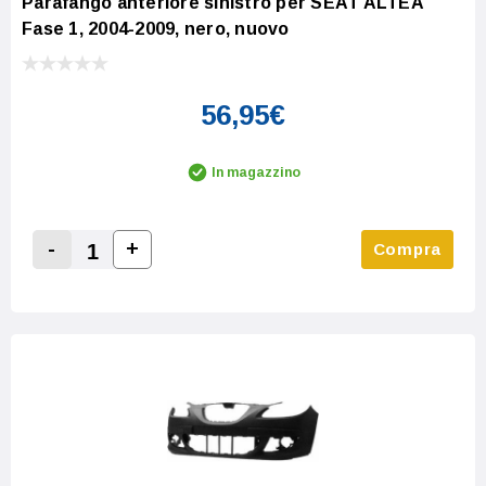
Parafango anteriore sinistro per SEAT ALTEA
Fase 1, 2004-2009, nero, nuovo
56,95€
In magazzino
-
+
Compra
Increase Quantity:
Decrease Quantity: