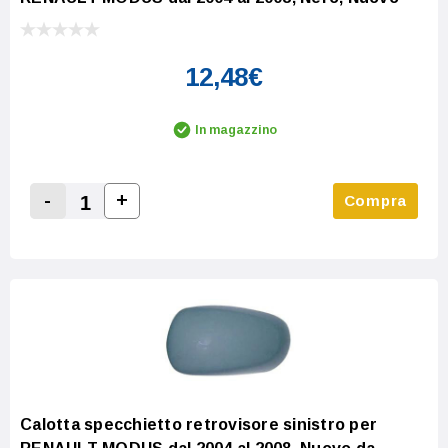
12,48€
In magazzino
-
+
Compra
Increase Quantity:
Decrease Quantity:
Calotta specchietto retrovisore sinistro per