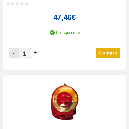
47,46€
In magazzino
-
+
Compra
Increase Quantity:
Decrease Quantity: