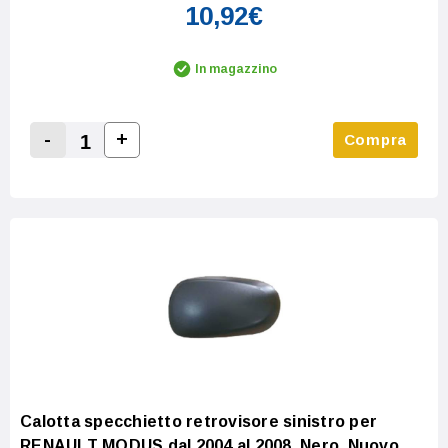
10,92€
In magazzino
-
+
Compra
Increase Quantity:
Decrease Quantity:
Calotta specchietto retrovisore sinistro per
RENAULT MODUS dal 2004 al 2008, Nero, Nuovo