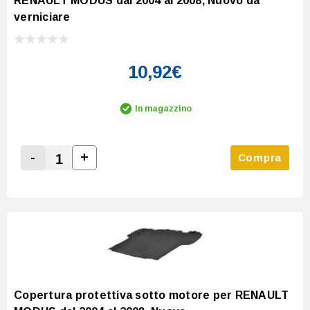
RENAULT MODUS dal 2004 al 2008, Nuovo da
verniciare
10,92€
In magazzino
-
+
Compra
Increase Quantity:
Decrease Quantity:
Copertura protettiva sotto motore per RENAULT