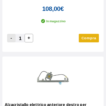
108,00€
In magazzino
-
+
Compra
Increase Quantity:
Decrease Quantity:
Alzacristallo elettrico anteriore destro per