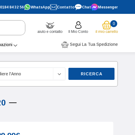
0184 84 32 56
WhatsApp
Contatto
Chat
Messenger
0
aiuto e contatto
Il Mio Conto
il mio carrello
Segui La Tua Spedizione
mazioni
RICERCA
20