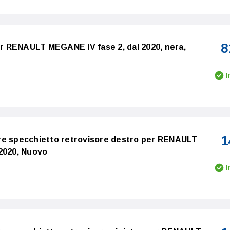
8
per RENAULT MEGANE IV fase 2, dal 2020, nera,
I
1
re specchietto retrovisore destro per RENAULT
2020, Nuovo
I