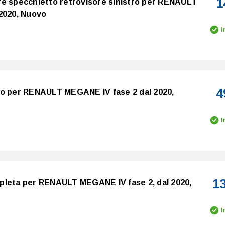
1
re specchietto retrovisore sinistro per RENAULT
2020, Nuovo
I
4
ro per RENAULT MEGANE IV fase 2 dal 2020,
I
1
pleta per RENAULT MEGANE IV fase 2, dal 2020,
I