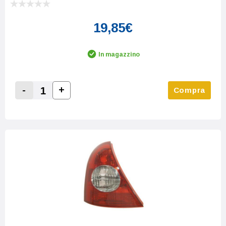
19,85€
In magazzino
-
+
Compra
Increase Quantity:
Decrease Quantity: