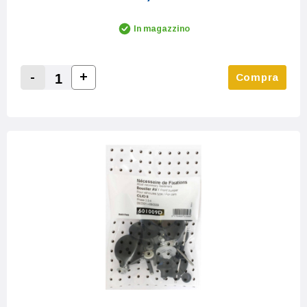
In magazzino
-
+
Compra
Increase Quantity:
Decrease Quantity: