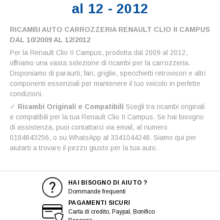
al 12 - 2012
RICAMBI AUTO CARROZZERIA RENAULT CLIO II CAMPUS
DAL 10/2009 AL 12/2012
Per la Renault Clio II Campus, prodotta dal 2009 al 2012,
offriamo una vasta selezione di ricambi per la carrozzeria.
Disponiamo di paraurti, fari, griglie, specchietti retrovisori e altri
componenti essenziali per mantenere il tuo veicolo in perfette
condizioni.
✓
Ricambi Originali e Compatibili
Scegli tra ricambi originali
e compatibili per la tua Renault Clio II Campus. Se hai bisogno
di assistenza, puoi contattarci via email, al numero
0184843256, o su WhatsApp al 3341044248. Siamo qui per
aiutarti a trovare il pezzo giusto per la tua auto.
HAI BISOGNO DI AIUTO ?
Dommande frequenti
PAGAMENTI SICURI
Carta di credito, Paypal, Bonifico