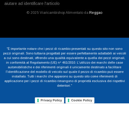
aiutare ad identificare l'articolo
© 2025 Viaricambishop Alimentato da
Reggao
"È importante notare che i pezzi di ricambio presentati su questo sito non sono
pezzi originali. Sono tuttavia progettati per essere perfettamente adattabili ai veicoli
a cui sono destinati, offrendo una qualità equivalente a quella dei pezzi originali,
in conformità al Regolamento (UE) n° 461/2010. L'utilizzo dei marchi delle case
automobilistiche e dei riferimenti originali è unicamente destinato a facilitare
l'identificazione del modello di veicolo sul quale il pezzo di ricambio può essere
installato. Tutti i marchi che appaiono su questo sito come riferimenti di
applicazione per i pezzi di ricambio rimangono di proprietà esclusiva dei rispettivi
detentori."
Privacy Policy
Cookie Policy