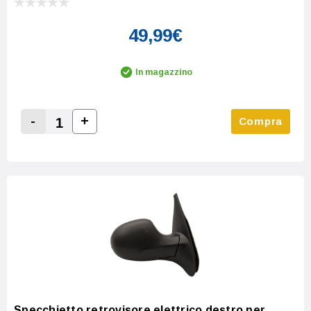
49,99€
In magazzino
-
+
Compra
Increase Quantity:
Decrease Quantity:
Specchietto retrovisore elettrico destro per