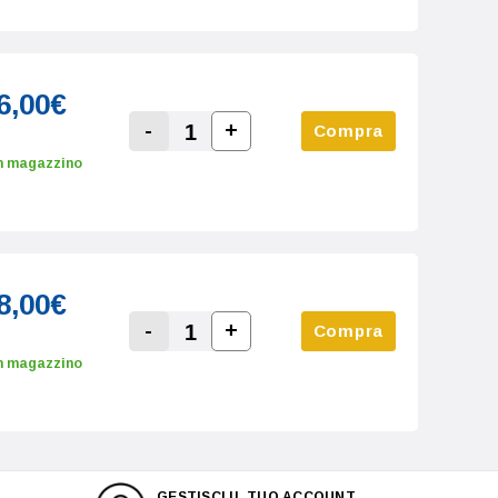
6,00€
-
+
Compra
Increase Quantity:
Decrease Quantity:
n magazzino
8,00€
-
+
Compra
Increase Quantity:
Decrease Quantity:
n magazzino
GESTISCI IL TUO ACCOUNT