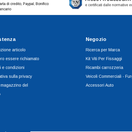
rta di credito, Paypal, Bonifico
e certificati dalle normative 
ancario
stenza
Negozio
uzione articolo
Ricerca per Marca
ro essere richiamato
Kit Viti Per Fissaggi
i e condizioni
Ricambi carrozzeria
tiva sulla privacy
Veicoli Commerciali - Fur
 magazzino del
Accessori Auto
o