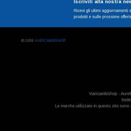
Iscriviti alla nostra ne
Ricevi gli ultimi aggiornamenti 
prodotti e sulle prossime offert
© 2026
VIARICAMBISHOP.
Viaricambishop - Aurel
Sede 
Le marche utilizzate in questo sito sono di