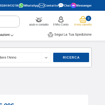
0184 84 32 56
WhatsApp
Contatto
Chat
Messenger
0
aiuto e contatto
Il Mio Conto
il mio carrello
Segui La Tua Spedizione
mazioni
RICERCA