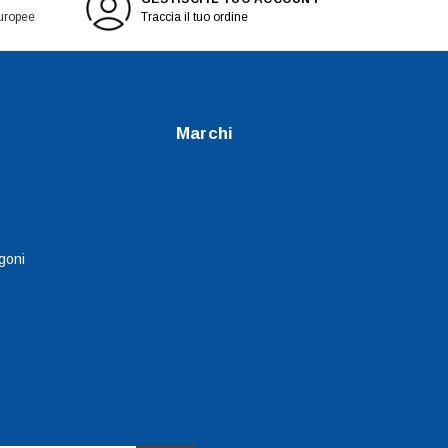
europee
Traccia il tuo ordine
Marchi
goni