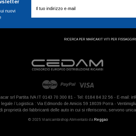
wsletter
Indirizzo
e-
sui nuovi
e
mail
RICERCA PER MARCA
KIT VITI PER FISSAGGI
R
iacar srl Partita IVA IT 0143 70 300 81 - Tel: 0184 84 32 56 - E-mail: 
legale / Logistica : Via Edmondo de Amicis 59 18039 Porra - Ventimigli
 proprietà dei fabbricanti delle auto in cui si riferiscono, servono unica
© 2025 Viaricambishop Alimentato da
Reggao