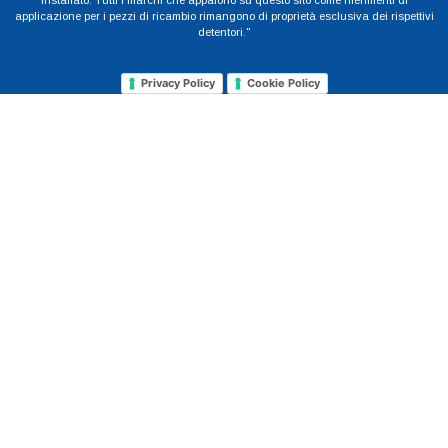
installato. Tutti i marchi che appaiono su questo sito come riferimenti di
applicazione per i pezzi di ricambio rimangono di proprietà esclusiva dei rispettivi
detentori."
Privacy Policy
Cookie Policy