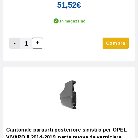
51,52€
In magazzino
-
+
Compra
Increase Quantity:
Decrease Quantity:
Cantonale paraurti posteriore sinistro per OPEL
VIVARO II 2014-2019, parte nuova da verniciare