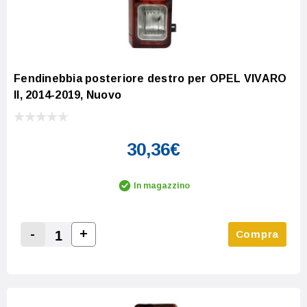
Fendinebbia posteriore destro per OPEL VIVARO
II, 2014-2019, Nuovo
30,36€
In magazzino
-
+
Compra
Increase Quantity:
Decrease Quantity: