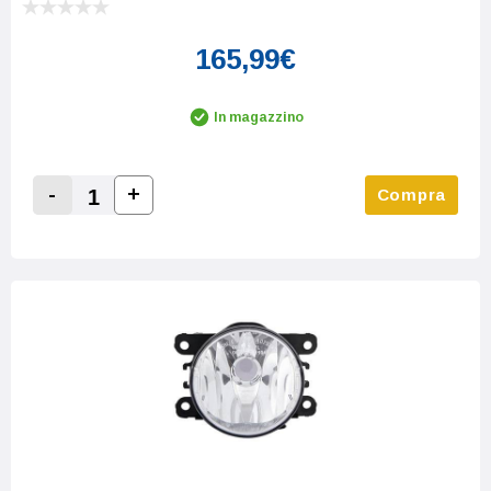
165,99€
In magazzino
-
+
Compra
Increase Quantity:
Decrease Quantity: