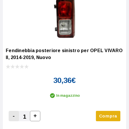
Fendinebbia posteriore sinistro per OPEL VIVARO
II, 2014-2019, Nuovo
30,36€
In magazzino
-
+
Compra
Increase Quantity:
Decrease Quantity: