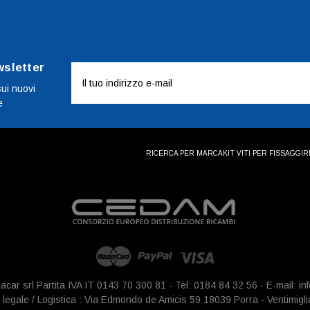
wsletter
Indirizzo
e-
sui nuovi
e
mail
RICERCA PER MARCA
KIT VITI PER FISSAGGI
R
iacar srl Partita IVA IT 0143 70 300 81 - Tel: 0184 84 32 56 - E-mail: 
legale / Logistica : Via Edmondo de Amicis 59 18039 Porra - Ventimigli