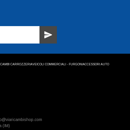
ICAMBI CARROZZERIA
VEICOLI COMMERCIALI - FURGONI
ACCESSORI AUTO
info@viaricambishop.com
a (IM)