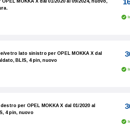
1
r OPEL MOKKA X dal 01/2020 al 09/2024, nuovo,
ura.
I
3
e/vetro lato sinistro per OPEL MOKKA X dal
aldato, BLIS, 4 pin, nuovo
I
3
 destro per OPEL MOKKA X dal 01/2020 al
S, 4 pin, nuovo
I