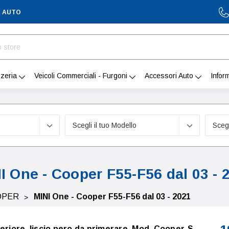
A AUTO
zeria
Veicoli Commerciali - Furgoni
Accessori Auto
Infor
I One - Cooper F55-F56 dal 03 - 
OPER
MINI One - Cooper F55-F56 dal 03 - 2021
eriore, liscio nero da primerare, Mod. Cooper-S