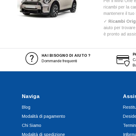
Per il MINI One e
ricambi per la ca
mantenere il tuo 
✓
Ricambi Origi
aiuto per trovar
è pronto ad assis
P
HAI BISOGNO DI AIUTO ?
Ca
Dommande frequenti
B
Naviga
Assi
Blog
Restit
Modalità di pagamento
Deside
Chi Siamo
Termin
Modalità di spedizione
Informa