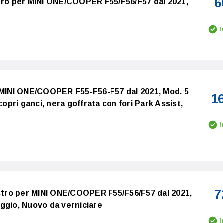
6
tro per MINI ONE/COOPER F55/F56/F57 dal 2021,
I
 MINI ONE/COOPER F55-F56-F57 dal 2021, Mod. 5
1
copri ganci, nera goffrata con fori Park Assist,
I
7
istro per MINI ONE/COOPER F55/F56/F57 dal 2021,
ggio, Nuovo da verniciare
I