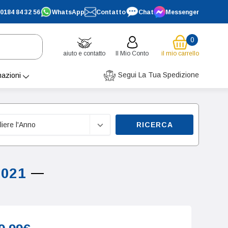
0184 84 32 56
WhatsApp
Contatto
Chat
Messenger
0
aiuto e contatto
Il Mio Conto
il mio carrello
Segui La Tua Spedizione
mazioni
RICERCA
2021