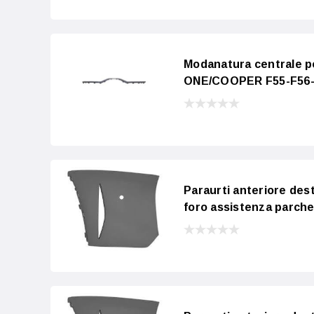
Modanatura centrale po
ONE/COOPER F55-F56-F5
Paraurti anteriore des
foro assistenza parche