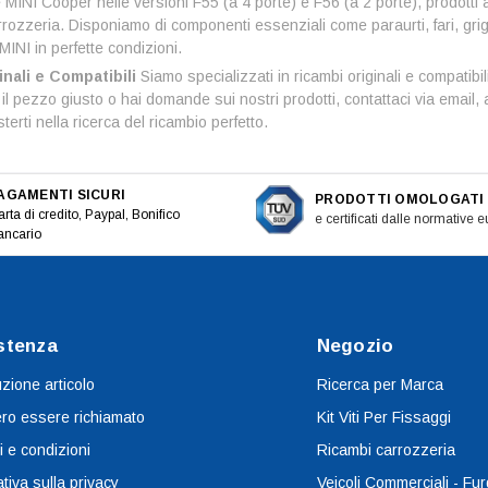
 MINI Cooper nelle versioni F55 (a 4 porte) e F56 (a 2 porte), prodotti
rrozzeria. Disponiamo di componenti essenziali come paraurti, fari, grigli
MINI in perfette condizioni.
nali e Compatibili
Siamo specializzati in ricambi originali e compatib
e il pezzo giusto o hai domande sui nostri prodotti, contattaci via ema
terti nella ricerca del ricambio perfetto.
AGAMENTI SICURI
PRODOTTI OMOLOGATI
rta di credito, Paypal, Bonifico
e certificati dalle normative 
ancario
stenza
Negozio
uzione articolo
Ricerca per Marca
ro essere richiamato
Kit Viti Per Fissaggi
i e condizioni
Ricambi carrozzeria
tiva sulla privacy
Veicoli Commerciali - Fur