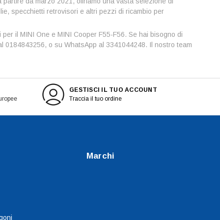
 a partire da marzo 2021, offriamo una vasta selezione di
e, specchietti retrovisori e altri pezzi di ricambio per
ili per il MINI One e MINI Cooper F55-F56. Se hai bisogno di
il, al 0184843256, o su WhatsApp al 3341044248. Il nostro team
GESTISCI IL TUO ACCOUNT
europee
Traccia il tuo ordine
Marchi
goni