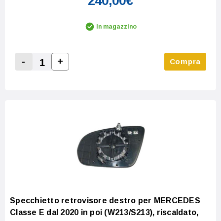
240,00€
In magazzino
-
+
Compra
Increase Quantity:
Decrease Quantity:
Specchietto retrovisore destro per MERCEDES
Classe E dal 2020 in poi (W213/S213), riscaldato,