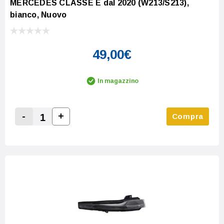
MERCEDES CLASSE E dal 2020 (W213/S213),
bianco, Nuovo
49,00€
In magazzino
-
+
Compra
Increase Quantity:
Decrease Quantity: