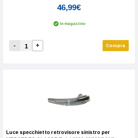
46,99€
In magazzino
-
+
Compra
Increase Quantity:
Decrease Quantity:
Luce specchietto retrovisore sinistro per