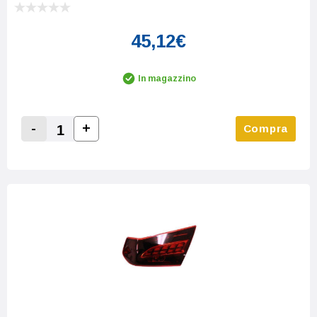
45,12€
In magazzino
-
+
Compra
Increase Quantity:
Decrease Quantity: