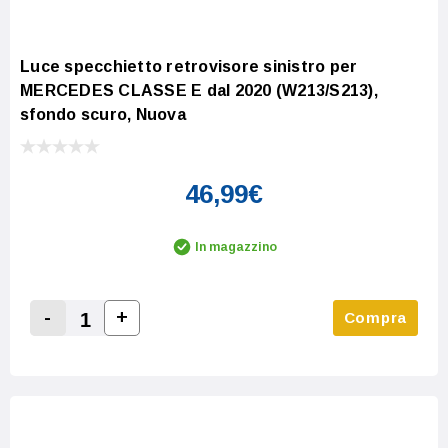
Luce specchietto retrovisore sinistro per
MERCEDES CLASSE E dal 2020 (W213/S213),
sfondo scuro, Nuova
46,99€
In magazzino
-
+
Compra
Increase Quantity:
Decrease Quantity: