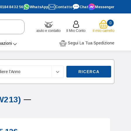
0184 84 32 56
WhatsApp
Contatto
Chat
Messenger
0
aiuto e contatto
Il Mio Conto
il mio carrello
Segui La Tua Spedizione
mazioni
RICERCA
(W213)