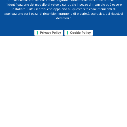
automobilistiche e dei riferimenti originali è unicamente destinato a facilitare
l'identificazione del modello di veicolo sul quale il pezzo di ricambio può essere
installato. Tutti i marchi che appaiono su questo sito come riferimenti di
applicazione per i pezzi di ricambio rimangono di proprietà esclusiva dei rispettivi
detentori."
Privacy Policy
Cookie Policy