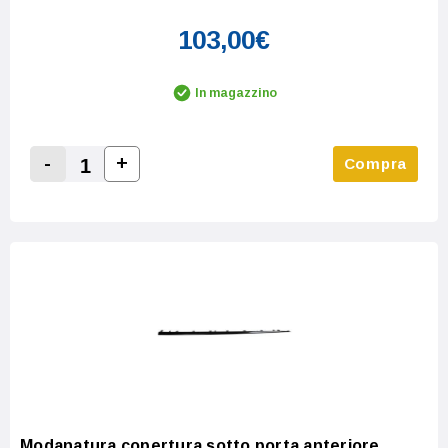
103,00€
In magazzino
-
+
Compra
Increase Quantity:
Decrease Quantity:
Modanatura copertura sotto porta anteriore