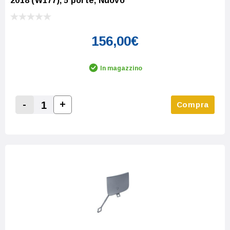
2018 (W177), 5 porte, Nuovo
156,00€
In magazzino
-
+
Compra
Increase Quantity:
Decrease Quantity: