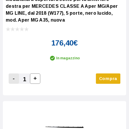
destra per MERCEDES CLASSE A Aper MG/Aper
MG LINE, dal 2018 (W177), 5 porte, nero lucido,
mod. Aper MG A35, nuova
176,40€
In magazzino
-
+
Compra
Increase Quantity:
Decrease Quantity: