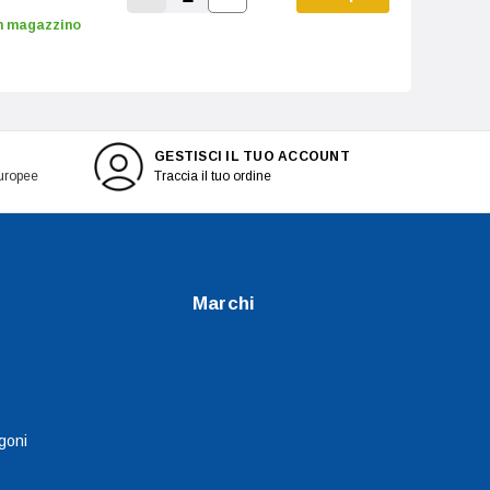
Increase Quantity:
Decrease Quantity:
n magazzino
GESTISCI IL TUO ACCOUNT
europee
Traccia il tuo ordine
Marchi
goni