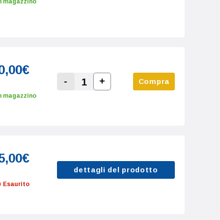
n magazzino
0,00€
-
+
Compra
Increase Quantity:
Decrease Quantity:
n magazzino
5,00€
dettagli del prodotto
Esaurito