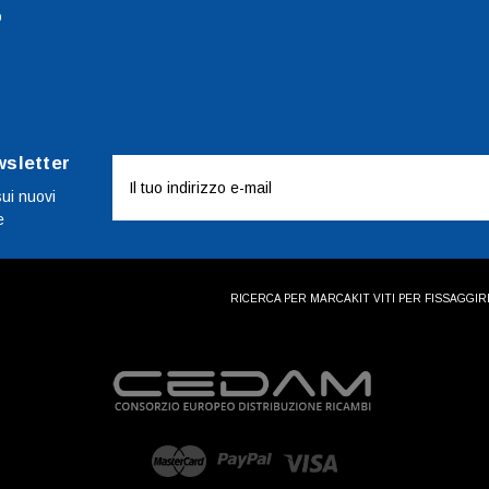
o
wsletter
Indirizzo
e-
sui nuovi
e
mail
RICERCA PER MARCA
KIT VITI PER FISSAGGI
R