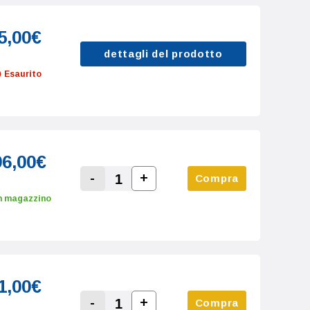
5,00€
dettagli del prodotto
Esaurito
96,00€
-
+
Compra
Increase Quantity:
Decrease Quantity:
n magazzino
1,00€
-
+
Compra