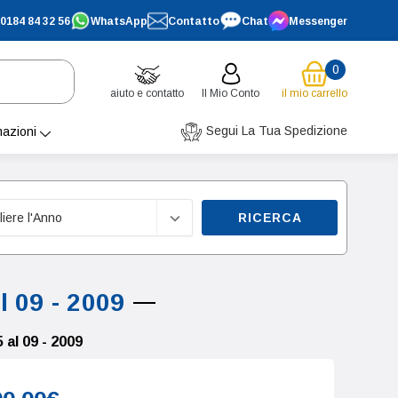
0184 84 32 56
WhatsApp
Contatto
Chat
Messenger
0
aiuto e contatto
Il Mio Conto
il mio carrello
Segui La Tua Spedizione
mazioni
RICERCA
 09 - 2009
al 09 - 2009