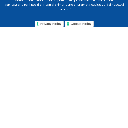
installato. Tutti i marchi che appaiono su questo sito come riferimenti di
applicazione per i pezzi di ricambio rimangono di proprietà esclusiva dei rispettivi
detentori."
Privacy Policy
Cookie Policy