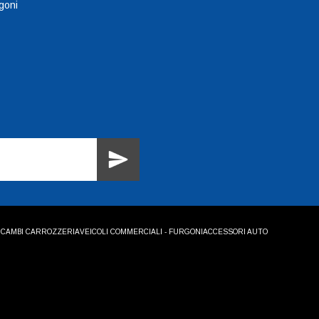
goni
ICAMBI CARROZZERIA
VEICOLI COMMERCIALI - FURGONI
ACCESSORI AUTO