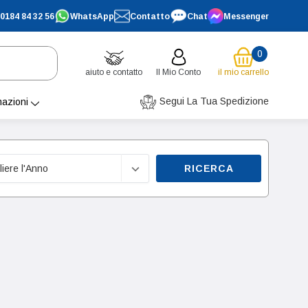
0184 84 32 56
WhatsApp
Contatto
Chat
Messenger
0
aiuto e contatto
Il Mio Conto
il mio carrello
Segui La Tua Spedizione
mazioni
RICERCA