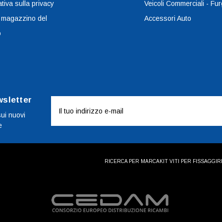
tiva sulla privacy
Veicoli Commerciali - Fur
 magazzino del
Accessori Auto
o
wsletter
Indirizzo
e-
sui nuovi
e
mail
RICERCA PER MARCA
KIT VITI PER FISSAGGI
R