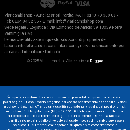
Viaricambishop - Aureliacar srl Partita IVA IT 0143 70 300 81 -
Tel: 0184 84 32 56 - E-mail: info@viaricambishop.com
Sede legale / Logistica : Via Edmondo de Amicis 59 18039 Porra -
Ventimiglia (IM)
Le marche utilizzate in questo sito sono di proprietà dei
fabbricanti delle auto in cui si riferiscono, servono unicamente per
aiutare ad identificare l'articolo
© 2025 Viaricambishop Alimentato da
Reggao
"È importante notare che i pezzi di ricambio presentati su questo sito non sono
pezzi originali. Sono tuttavia progettati per essere perfettamente adattabili ai veicoli
a cui sono destinati, offrendo una qualità equivalente a quella dei pezzi originali,
in conformità al Regolamento (UE) n° 461/2010. L'utilizzo dei marchi delle case
automobilistiche e dei riferimenti originali è unicamente destinato a facilitare
l'identificazione del modello di veicolo sul quale il pezzo di ricambio può essere
installato. Tutti i marchi che appaiono su questo sito come riferimenti di
applicazione per i pezzi di ricambio rimangono di proprietà esclusiva dei rispettivi