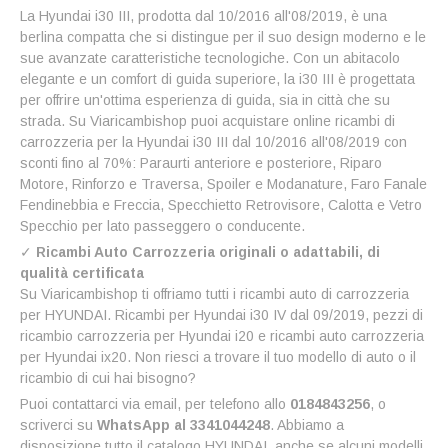
La Hyundai i30 III, prodotta dal 10/2016 all'08/2019, è una
berlina compatta che si distingue per il suo design moderno e le
sue avanzate caratteristiche tecnologiche. Con un abitacolo
elegante e un comfort di guida superiore, la i30 III è progettata
per offrire un'ottima esperienza di guida, sia in città che su
strada. Su Viaricambishop puoi acquistare online ricambi di
carrozzeria per la Hyundai i30 III dal 10/2016 all'08/2019 con
sconti fino al 70%: Paraurti anteriore e posteriore, Riparo
Motore, Rinforzo e Traversa, Spoiler e Modanature, Faro Fanale
Fendinebbia e Freccia, Specchietto Retrovisore, Calotta e Vetro
Specchio per lato passeggero o conducente.
✓
Ricambi Auto Carrozzeria originali o adattabili, di
qualità certificata
Su Viaricambishop ti offriamo tutti i ricambi auto di carrozzeria
per HYUNDAI. Ricambi per Hyundai i30 IV dal 09/2019, pezzi di
ricambio carrozzeria per Hyundai i20 e ricambi auto carrozzeria
per Hyundai ix20. Non riesci a trovare il tuo modello di auto o il
ricambio di cui hai bisogno?
Puoi contattarci via email, per telefono allo
0184843256
, o
scriverci su
WhatsApp al 3341044248
. Abbiamo a
disposizione tutto il catalogo HYUNDAI, anche se alcuni modelli