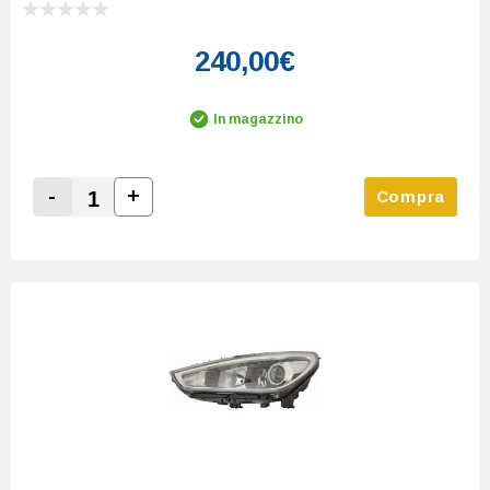
240,00€
In magazzino
-
+
Compra
Increase Quantity:
Decrease Quantity: