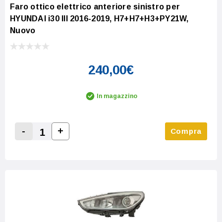
Faro ottico elettrico anteriore sinistro per
HYUNDAI i30 III 2016-2019, H7+H7+H3+PY21W,
Nuovo
240,00€
In magazzino
-
+
Compra
Increase Quantity:
Decrease Quantity: