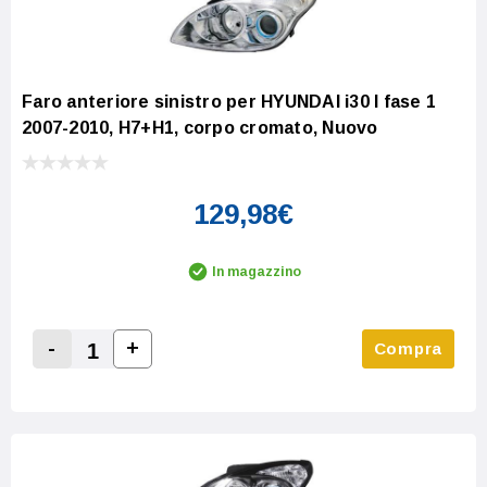
Faro anteriore sinistro per HYUNDAI i30 I fase 1
2007-2010, H7+H1, corpo cromato, Nuovo
129,98€
In magazzino
-
+
Compra
Increase Quantity:
Decrease Quantity: