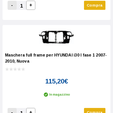
-
+
Compra
Increase Quantity:
Decrease Quantity:
Maschera full frame per HYUNDAI i30 I fase 1 2007-
2010, Nuova
115,20€
In magazzino
-
+
Compra