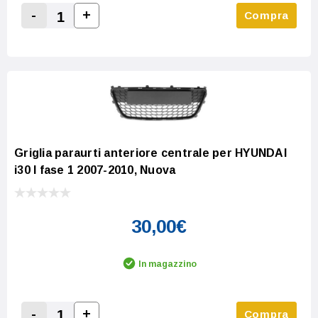
-
+
Compra
Increase Quantity:
Decrease Quantity:
Griglia paraurti anteriore centrale per HYUNDAI
i30 I fase 1 2007-2010, Nuova
30,00€
In magazzino
-
+
Compra