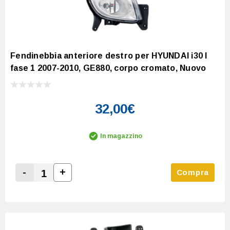
Fendinebbia anteriore destro per HYUNDAI i30 I
fase 1 2007-2010, GE880, corpo cromato, Nuovo
32,00€
In magazzino
-
+
Compra
Increase Quantity:
Decrease Quantity: