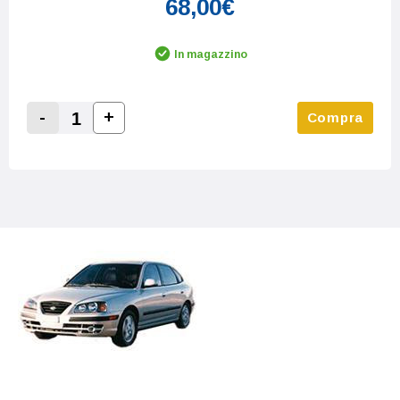
68,00€
In magazzino
-
+
Compra
Increase Quantity:
Decrease Quantity: