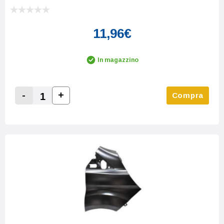
11,96€
In magazzino
-
+
Compra
Increase Quantity:
Decrease Quantity: