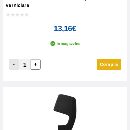
verniciare
13,16€
In magazzino
-
+
Compra
Increase Quantity:
Decrease Quantity: