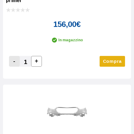
primer
156,00€
In magazzino
-
+
Compra
Increase Quantity:
Decrease Quantity: