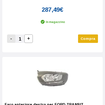
287,49€
In magazzino
-
+
Compra
Increase Quantity:
Decrease Quantity:
Faro anteriore destro per FORD TRANSIT