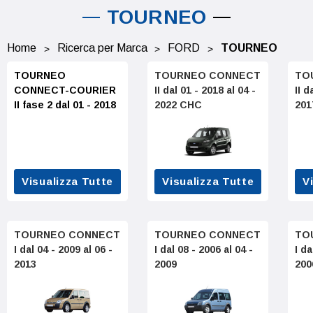
TOURNEO
Home
Ricerca per Marca
FORD
TOURNEO
TOURNEO
TOURNEO CONNECT
TO
CONNECT-COURIER
II dal 01 - 2018 al 04 -
II d
II fase 2 dal 01 - 2018
2022 CHC
201
Visualizza Tutte
Visualizza Tutte
V
TOURNEO CONNECT
TOURNEO CONNECT
TO
I dal 04 - 2009 al 06 -
I dal 08 - 2006 al 04 -
I da
2013
2009
200