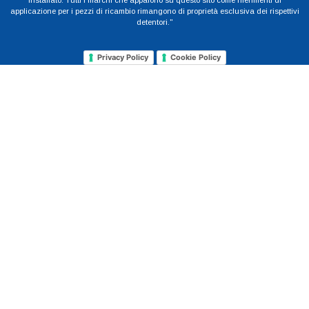
installato. Tutti i marchi che appaiono su questo sito come riferimenti di
applicazione per i pezzi di ricambio rimangono di proprietà esclusiva dei rispettivi
detentori."
Privacy Policy
Cookie Policy