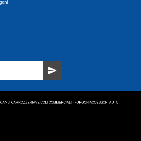
goni
ICAMBI CARROZZERIA
VEICOLI COMMERCIALI - FURGONI
ACCESSORI AUTO