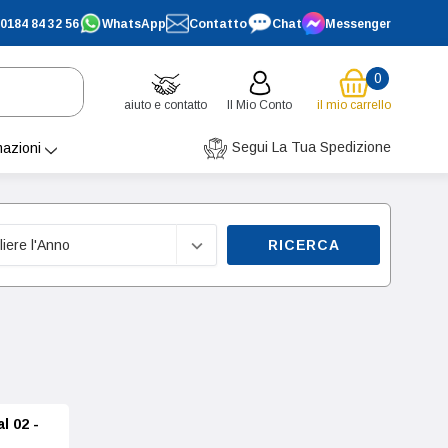
0184 84 32 56
WhatsApp
Contatto
Chat
Messenger
0
aiuto e contatto
Il Mio Conto
il mio carrello
Segui La Tua Spedizione
mazioni
RICERCA
l 02 -