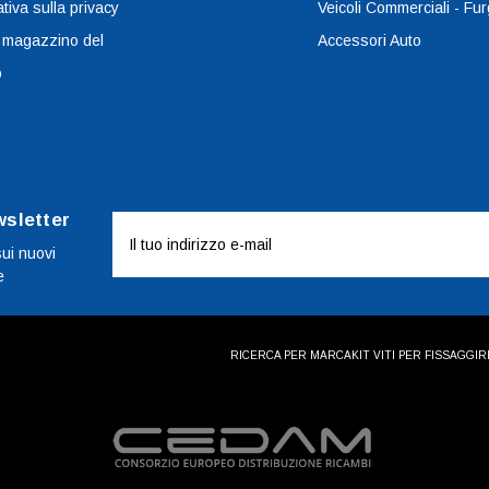
tiva sulla privacy
Veicoli Commerciali - Fur
 magazzino del
Accessori Auto
o
wsletter
Indirizzo
e-
sui nuovi
e
mail
RICERCA PER MARCA
KIT VITI PER FISSAGGI
R