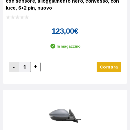
con sensore, alloggiamento nero, convesso, con
luce, 6+2 pin, nuovo
123,00€
In magazzino
-
+
Compra
Increase Quantity:
Decrease Quantity: