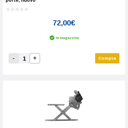
porte, nuovo
72,00€
In magazzino
-
+
Compra
Increase Quantity:
Decrease Quantity: