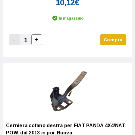
10,12€
In magazzino
-
+
Compra
Increase Quantity:
Decrease Quantity:
Cerniera cofano destra per FIAT PANDA 4X4/NAT.
POW. dal 2013 in poi, Nuova