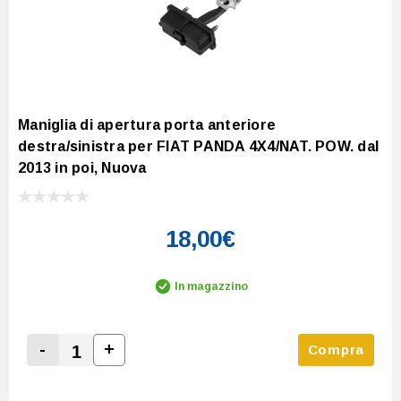
Maniglia di apertura porta anteriore
destra/sinistra per FIAT PANDA 4X4/NAT. POW. dal
2013 in poi, Nuova
18,00€
In magazzino
-
+
Compra
Increase Quantity:
Decrease Quantity: