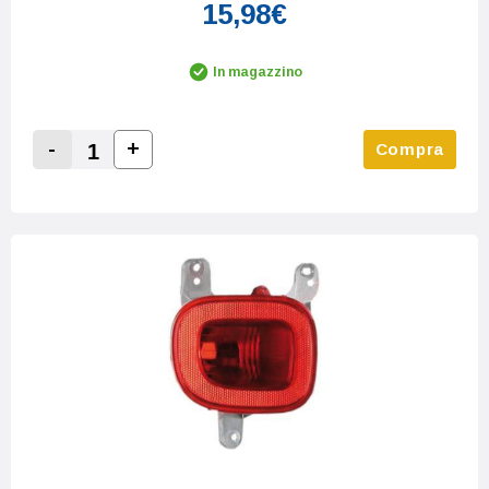
15,98€
In magazzino
-
+
Compra
Increase Quantity:
Decrease Quantity: