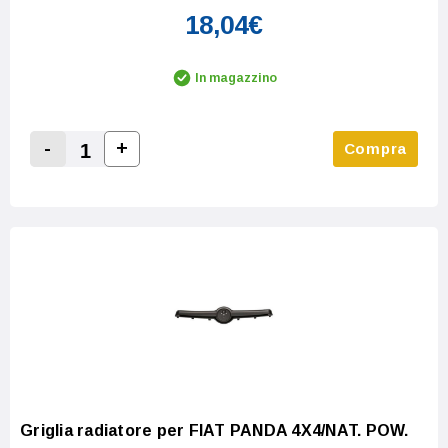
18,04€
In magazzino
-
+
Compra
Increase Quantity:
Decrease Quantity:
Griglia radiatore per FIAT PANDA 4X4/NAT. POW.