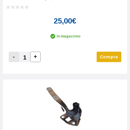
25,00€
In magazzino
-
+
Compra
Increase Quantity:
Decrease Quantity: