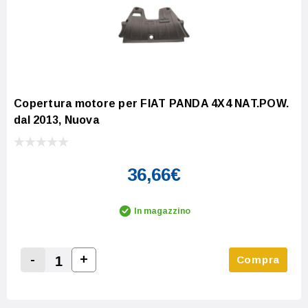
Copertura motore per FIAT PANDA 4X4 NAT.POW.
dal 2013, Nuova
36,66€
In magazzino
-
+
Compra
Increase Quantity:
Decrease Quantity: