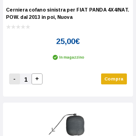
Cerniera cofano sinistra per FIAT PANDA 4X4/NAT.
POW. dal 2013 in poi, Nuova
25,00€
In magazzino
-
+
Compra
Increase Quantity:
Decrease Quantity: