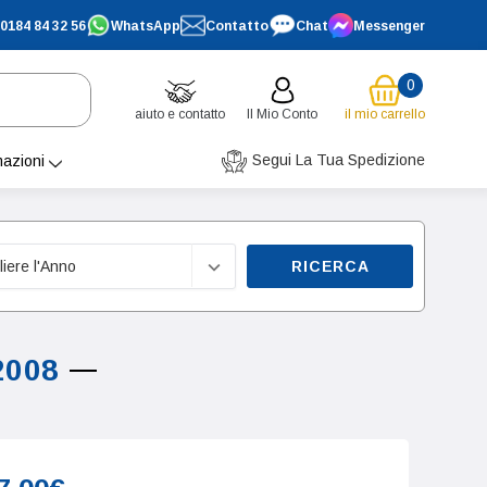
0184 84 32 56
WhatsApp
Contatto
Chat
Messenger
0
aiuto e contatto
Il Mio Conto
il mio carrello
Segui La Tua Spedizione
mazioni
RICERCA
2008