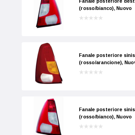
Fanale posteriore dest
(rosso/bianco), Nuovo
Fanale posteriore sini
(rosso/arancione), Nuo
Fanale posteriore sini
(rosso/bianco), Nuovo