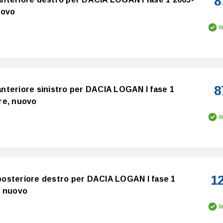
8
uovo
I
8
 anteriore sinistro per DACIA LOGAN I fase 1
re, nuovo
I
1
o posteriore destro per DACIA LOGAN I fase 1
, nuovo
I