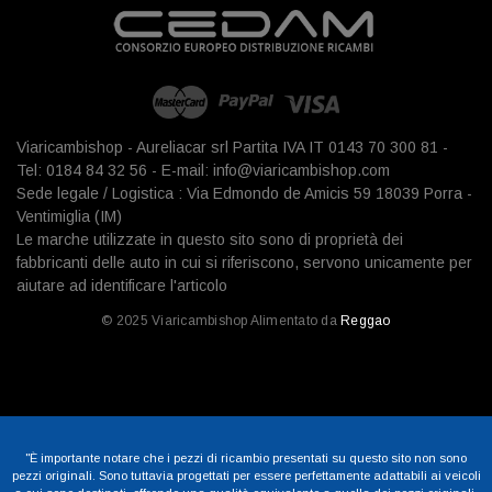
Viaricambishop - Aureliacar srl Partita IVA IT 0143 70 300 81 -
Tel: 0184 84 32 56 - E-mail: info@viaricambishop.com
Sede legale / Logistica : Via Edmondo de Amicis 59 18039 Porra -
Ventimiglia (IM)
Le marche utilizzate in questo sito sono di proprietà dei
fabbricanti delle auto in cui si riferiscono, servono unicamente per
aiutare ad identificare l'articolo
© 2025 Viaricambishop Alimentato da
Reggao
"È importante notare che i pezzi di ricambio presentati su questo sito non sono
pezzi originali. Sono tuttavia progettati per essere perfettamente adattabili ai veicoli