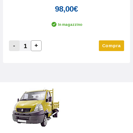
98,00€
In magazzino
-
+
Compra
Increase Quantity:
Decrease Quantity: