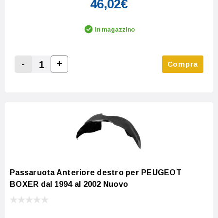
46,02€
In magazzino
-
+
Compra
Increase Quantity:
Decrease Quantity:
Passaruota Anteriore destro per PEUGEOT
BOXER dal 1994 al 2002 Nuovo