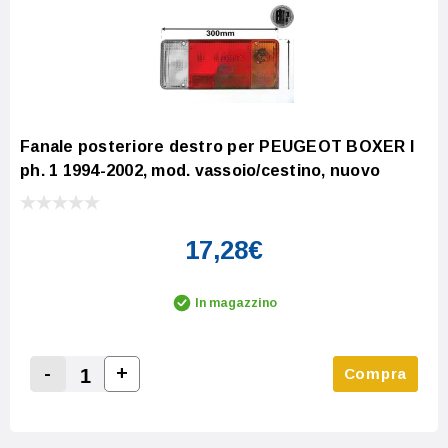
Fanale posteriore destro per PEUGEOT BOXER I
ph. 1 1994-2002, mod. vassoio/cestino, nuovo
17,28€
In magazzino
-
+
Compra
Increase Quantity:
Decrease Quantity: