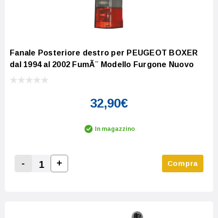
Fanale Posteriore destro per PEUGEOT BOXER
dal 1994 al 2002 FumÃ¨ Modello Furgone Nuovo
32,90€
In magazzino
-
+
Compra
Increase Quantity:
Decrease Quantity: