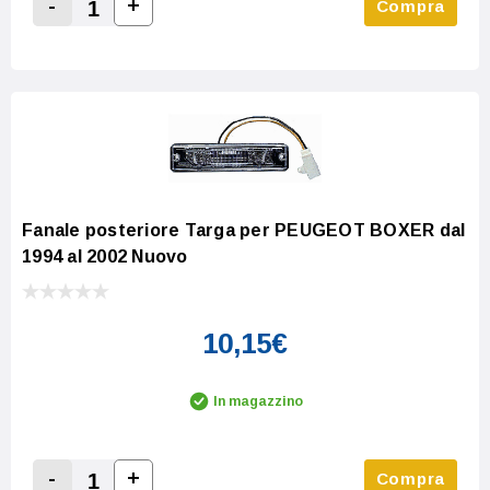
-
+
Compra
Increase Quantity:
Decrease Quantity:
Fanale posteriore Targa per PEUGEOT BOXER dal
1994 al 2002 Nuovo
10,15€
In magazzino
-
+
Compra