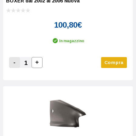
BOXER dal 2002 al 2006 Nuova
100,80€
In magazzino
-
+
Compra
Increase Quantity:
Decrease Quantity: