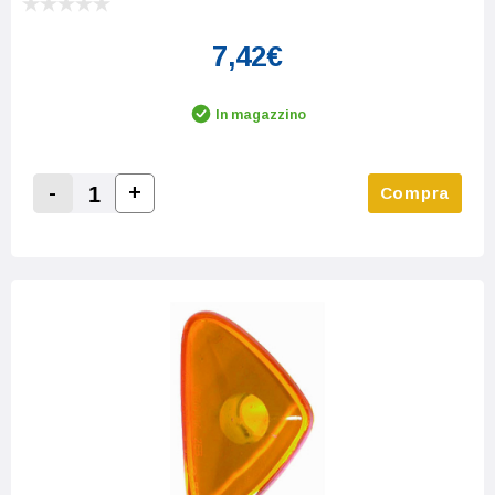
7,42€
In magazzino
-
+
Compra
Increase Quantity:
Decrease Quantity: