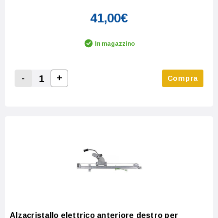
41,00€
In magazzino
-
+
Compra
Increase Quantity:
Decrease Quantity:
Alzacristallo elettrico anteriore destro per