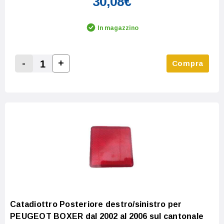
30,08€
In magazzino
-
+
Compra
Increase Quantity:
Decrease Quantity:
Catadiottro Posteriore destro/sinistro per
PEUGEOT BOXER dal 2002 al 2006 sul cantonale