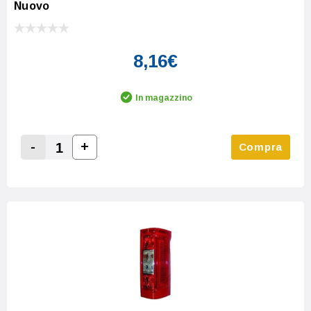
Nuovo
8,16€
In magazzino
-
+
Compra
Increase Quantity:
Decrease Quantity: