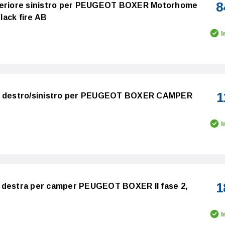
8
nteriore sinistro per PEUGEOT BOXER Motorhome
black fire AB
I
1
re destro/sinistro per PEUGEOT BOXER CAMPER
I
1
 destra per camper PEUGEOT BOXER II fase 2,
I