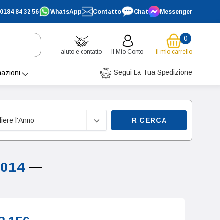
0184 84 32 56
WhatsApp
Contatto
Chat
Messenger
0
aiuto e contatto
Il Mio Conto
il mio carrello
Segui La Tua Spedizione
mazioni
RICERCA
2014