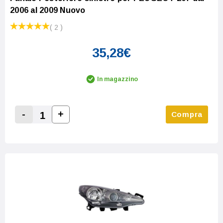
2006 al 2009 Nuovo
( 2 )
35,28€
In magazzino
-
+
Compra
Increase Quantity:
Decrease Quantity: