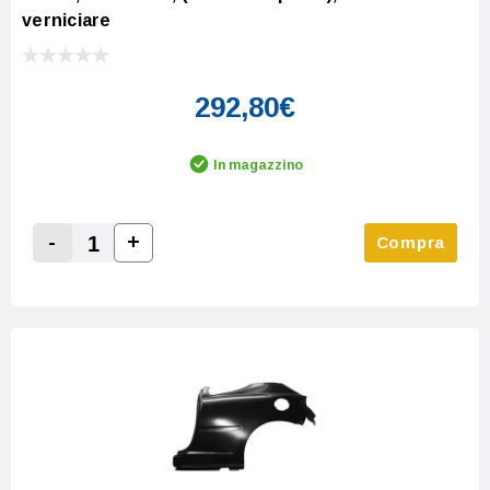
verniciare
292,80€
In magazzino
-
+
Compra
Increase Quantity:
Decrease Quantity: