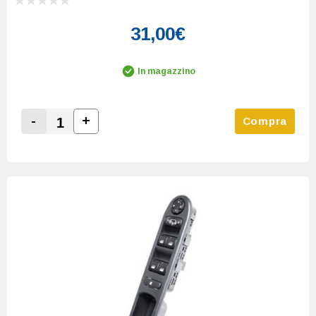
31,00€
In magazzino
-
+
Compra
Increase Quantity:
Decrease Quantity: