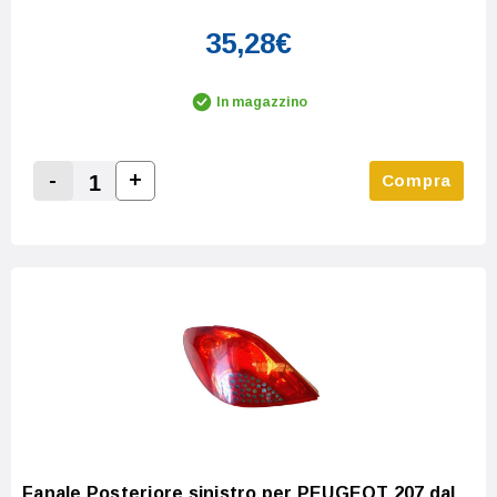
35,28€
In magazzino
-
+
Compra
Increase Quantity:
Decrease Quantity:
Fanale Posteriore sinistro per PEUGEOT 207 dal