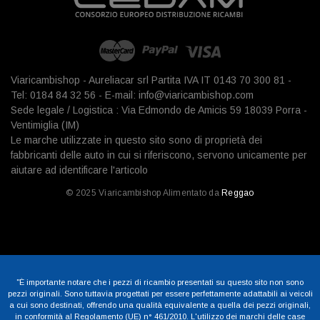
Viaricambishop - Aureliacar srl Partita IVA IT 0143 70 300 81 -
Tel: 0184 84 32 56 - E-mail: info@viaricambishop.com
Sede legale / Logistica : Via Edmondo de Amicis 59 18039 Porra -
Ventimiglia (IM)
Le marche utilizzate in questo sito sono di proprietà dei
fabbricanti delle auto in cui si riferiscono, servono unicamente per
aiutare ad identificare l'articolo
© 2025 Viaricambishop Alimentato da
Reggao
"È importante notare che i pezzi di ricambio presentati su questo sito non sono
pezzi originali. Sono tuttavia progettati per essere perfettamente adattabili ai veicoli
a cui sono destinati, offrendo una qualità equivalente a quella dei pezzi originali,
in conformità al Regolamento (UE) n° 461/2010. L'utilizzo dei marchi delle case