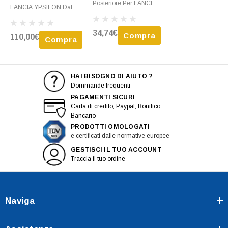
Posteriore Per LANCIA
LANCIA YPSILON Dal
YPSILON Dal 2011 Al
2015 Da Verniciare Con
2015 Nuovo
Fori Per Sensori Di
34,74€
Compra
110,00€
Compra
Parcheggio (PDC) Nuovo
HAI BISOGNO DI AIUTO ?
Dommande frequenti
PAGAMENTI SICURI
Carta di credito, Paypal, Bonifico
Bancario
PRODOTTI OMOLOGATI
e certificati dalle normative europee
GESTISCI IL TUO ACCOUNT
Traccia il tuo ordine
Naviga