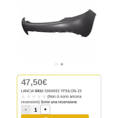
47,50€
LANCIA
SKU:
5000692 YPSILON-15
(Non ci sono ancora
recensioni)
Scrivi una recensione
-
+
Aumenta la quantità di Paraurti P
Diminuisci la quantità di Paraurti Posterio