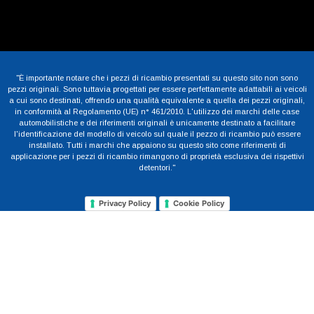
"È importante notare che i pezzi di ricambio presentati su questo sito non sono
pezzi originali. Sono tuttavia progettati per essere perfettamente adattabili ai veicoli
a cui sono destinati, offrendo una qualità equivalente a quella dei pezzi originali,
in conformità al Regolamento (UE) n° 461/2010. L'utilizzo dei marchi delle case
automobilistiche e dei riferimenti originali è unicamente destinato a facilitare
l'identificazione del modello di veicolo sul quale il pezzo di ricambio può essere
installato. Tutti i marchi che appaiono su questo sito come riferimenti di
applicazione per i pezzi di ricambio rimangono di proprietà esclusiva dei rispettivi
detentori."
Privacy Policy
Cookie Policy