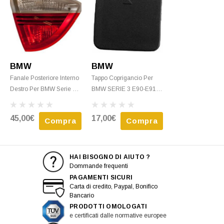
BMW
BMW
Fanale Posteriore Interno
Tappo Coprigancio Per
Destro Per BMW Serie 3
BMW SERIE 3 E90-E91
E90-E91 2005-2008,
Dal 2005 Al 2008 Paraurti
Bianco/rosso, Mod.
Anteriore Nuovo Da
45,00€
17,00€
Compra
Compra
Break, Nuovo
Verniciare
HAI BISOGNO DI AIUTO ?
Dommande frequenti
PAGAMENTI SICURI
Carta di credito, Paypal, Bonifico
Bancario
PRODOTTI OMOLOGATI
e certificati dalle normative europee