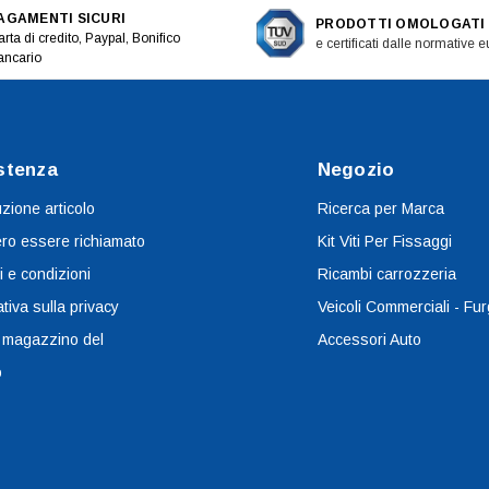
AGAMENTI SICURI
PRODOTTI OMOLOGATI
rta di credito, Paypal, Bonifico
e certificati dalle normative 
ancario
stenza
Negozio
uzione articolo
Ricerca per Marca
ro essere richiamato
Kit Viti Per Fissaggi
i e condizioni
Ricambi carrozzeria
tiva sulla privacy
Veicoli Commerciali - Fur
 magazzino del
Accessori Auto
o