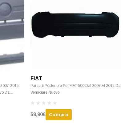
FIAT
, 2007-2015,
Paraurti Posteriore Per FIAT 500 Dal 2007 Al 2015 Da
ovo Da
Verniciare Nuovo
58,90€
Compra