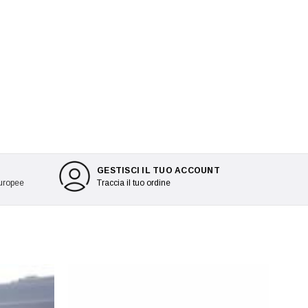
GESTISCI IL TUO ACCOUNT
europee
Traccia il tuo ordine