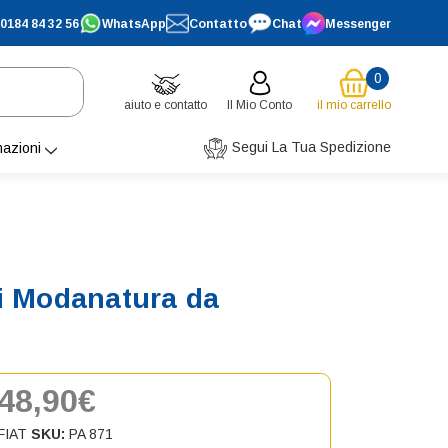
0184 84 32 56
WhatsApp
Contatto
Chat
Messenger
0
aiuto e contatto
Il Mio Conto
il mio carrello
Segui La Tua Spedizione
mazioni
ri Modanatura da
48,90€
FIAT
SKU:
PA 871