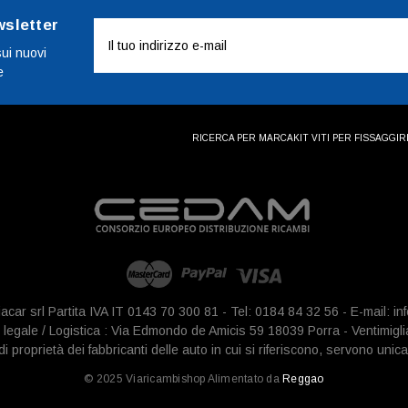
wsletter
Indirizzo
e-
sui nuovi
e
mail
RICERCA PER MARCA
KIT VITI PER FISSAGGI
R
iacar srl Partita IVA IT 0143 70 300 81 - Tel: 0184 84 32 56 - E-mail: 
legale / Logistica : Via Edmondo de Amicis 59 18039 Porra - Ventimigli
 proprietà dei fabbricanti delle auto in cui si riferiscono, servono unica
© 2025 Viaricambishop Alimentato da
Reggao