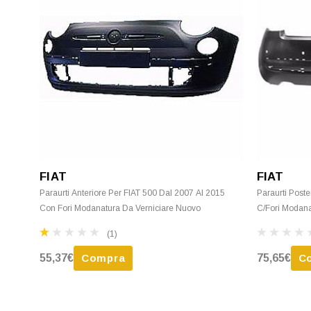
FIAT
FIAT
Paraurti Anteriore Per FIAT 500 Dal 2007 Al 2015
Paraurti Poste
Con Fori Modanatura Da Verniciare Nuovo
C/Fori Modana
(1)
55,37€
Compra
75,65€
C