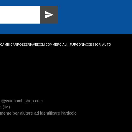
ICAMBI CARROZZERIA
VEICOLI COMMERCIALI - FURGONI
ACCESSORI AUTO
info@viaricambishop.com
a (IM)
mente per aiutare ad identificare l'articolo