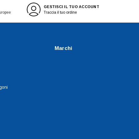
GESTISCI IL TUO ACCOUNT
europee
Traccia il tuo ordine
Marchi
goni