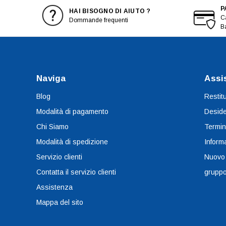
P
HAI BISOGNO DI AIUTO ?
Ca
Dommande frequenti
B
Naviga
Assi
Blog
Restit
Modalità di pagamento
Deside
Chi Siamo
Termin
Modalità di spedizione
Informa
Servizio clienti
Nuovo
Contatta il servizio clienti
grupp
Assistenza
Mappa del sito