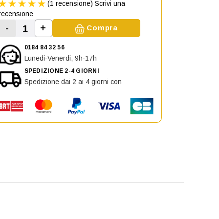
(1 recensione)
Scrivi una
recensione
-
+
Compra
Aumenta la quantità di Paraurti Anteriore per
Diminuisci la quantità di Paraurti Anteriore per FIAT 
0184 84 32 56
Lunedi-Venerdi, 9h-17h
SPEDIZIONE 2-4 GIORNI
Spedizione dai 2 ai 4 giorni con